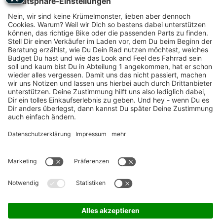
Marken-Highlights
TOP-Marken
ZAHLUNGSARTEN / RATENKAUF
FÜR ARBEITGEBER & ARBEITNEHMER