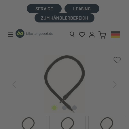
alt springen
SERVICE
LEASING
ZUM HÄNDLERBEREICH
Bildergalerie überspringen