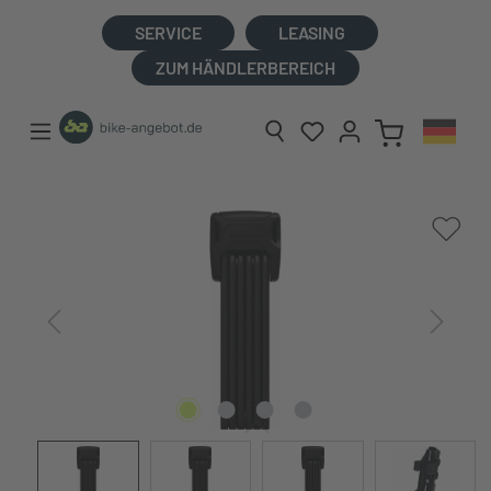
alt springen
SERVICE
LEASING
ZUM HÄNDLERBEREICH
Bildergalerie überspringen