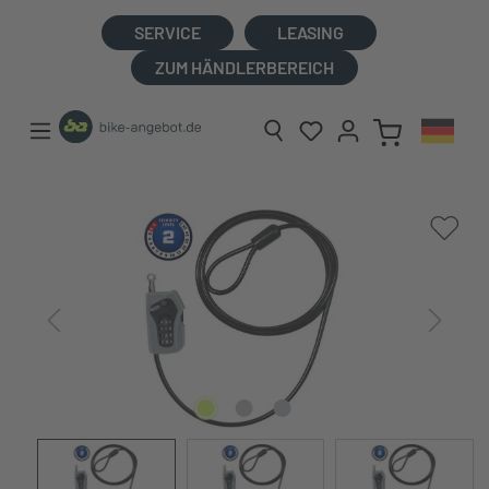
alt springen
SERVICE
LEASING
ZUM HÄNDLERBEREICH
Bildergalerie überspringen