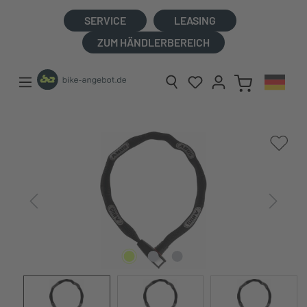
alt springen
SERVICE
LEASING
ZUM HÄNDLERBEREICH
Bildergalerie überspringen