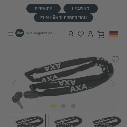
alt springen
SERVICE
LEASING
ZUM HÄNDLERBEREICH
Bildergalerie überspringen