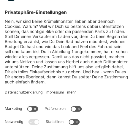
Marken-Highlights
TOP-Marken
ZAHLUNGSARTEN / RATENKAUF
FÜR ARBEITGEBER & ARBEITNEHMER