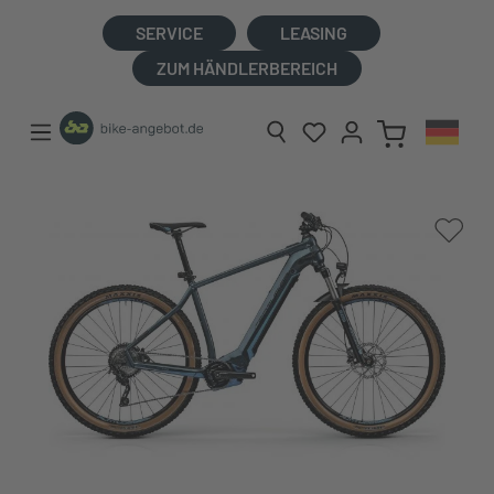
alt springen
SERVICE
LEASING
ZUM HÄNDLERBEREICH
Bildergalerie überspringen