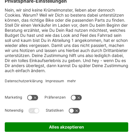
Marken-Highlights
TOP-Marken
ZAHLUNGSARTEN / RATENKAUF
FÜR ARBEITGEBER & ARBEITNEHMER