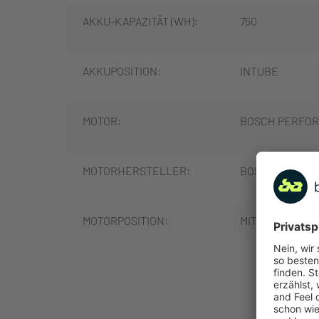
AKKU-KAPAZITÄT (WH):
750
AKKUPOSITION:
INTUBE
MOTOR:
BOSCH PERFOR
MOTORHERSTELLER:
BOSCH
MOTORPOSITION:
MITTELMOTOR
MOTORLEISTUNG (NM):
85
MEHR