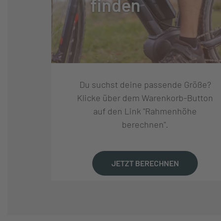
finden
SCHALTUNGSTYP:
KETTENSCHAL
SCHALTUNGSHERSTELLE
SHIMANO
R:
Du suchst deine passende Größe?
SCHALTUNG:
SHIMANO CUES R
Klicke über dem Warenkorb-Button
auf den Link "Rahmenhöhe
berechnen".
SCHALTHEBEL:
SHIMANO CUES 
GANGANZAHL:
11
JETZT BERECHNEN
KURBELSATZ:
CENTURION R G
R PRO II GEN4, 