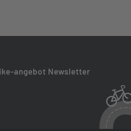
CS-LG400-11, 11-50T, LINKGLIDE
500, LINKGLIDE
R34X BOOST AIR 2CR, TAPERED
ike-angebot Newsletter
T
29X2.4", TUBELESS READY, EXO