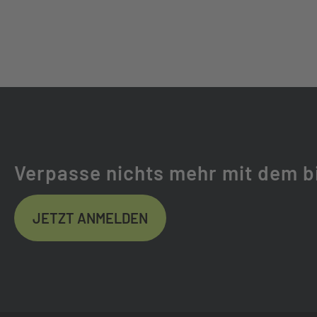
KASSETTE:
SHIMANO CUES, 
KETTE:
SHIMANO CN-LG
GABEL:
SR SUNTOUR XC
GABELHERSTELLER:
SR SUNTOUR
Verpasse nichts mehr mit dem b
FEDERWEG (MM):
100
JETZT ANMELDEN
FEDERUNG:
LUFTGEFEDER
REIFEN:
MAXXIS REKON 