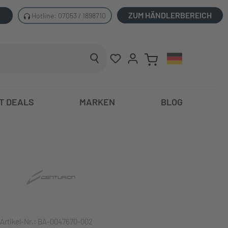
ZUM HÄNDLERBEREICH
Hotline: 07053 / 1898710
T DEALS
MARKEN
BLOG
Artikel-Nr.:
BA-0047670-002