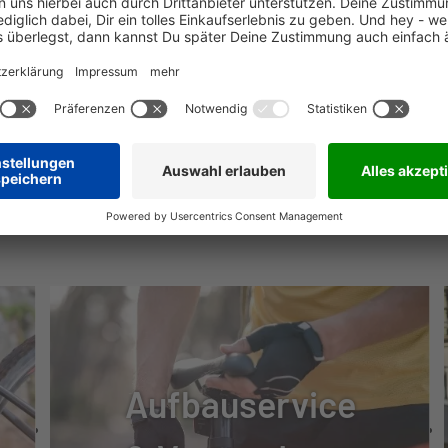
 100
SE, HYDRAULISCH
T520 4-KOLBEN
NÜTZLICHE INFOS
 BL-MT501
Aufbauservice