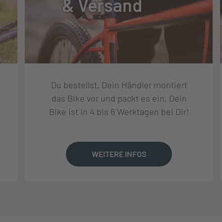
& Versand
TUNG
Du bestellst, Dein Händler montiert
D-U6000, 1X11, LINKGLIDE
das Bike vor und packt es ein, Dein
Bike ist in 4 bis 6 Werktagen bei Dir!
SL-U8000-11IR
WEITERE INFOS
UARD GEN4 34T, NARROW-WIDE, BCD 104, CENTURION
CK-790