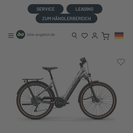
alt springen
SERVICE
LEASING
ZUM HÄNDLERBEREICH
Bildergalerie überspringen