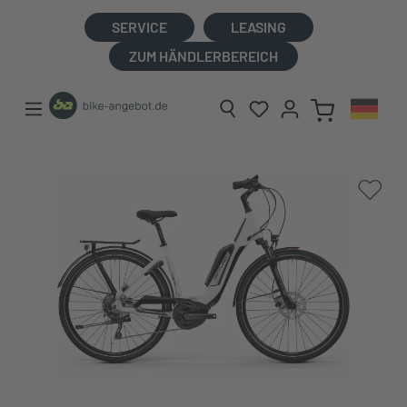
alt springen
SERVICE
LEASING
ZUM HÄNDLERBEREICH
Bildergalerie überspringen