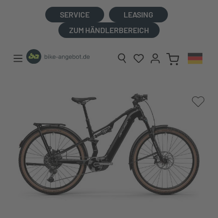
alt springen
SERVICE
LEASING
ZUM HÄNDLERBEREICH
Bildergalerie überspringen