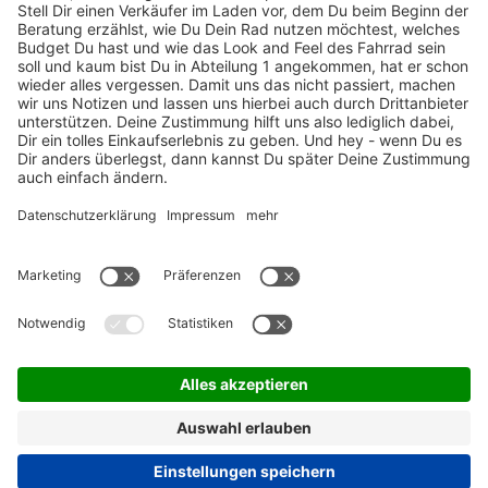
ZAHLUNGSARTEN / RATENKAUF
FÜR ARBEITGEBER & ARBEITNEHMER