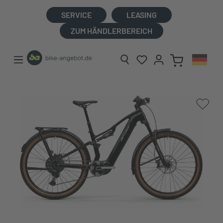
alt springen
SERVICE
LEASING
ZUM HÄNDLERBEREICH
Bildergalerie überspringen