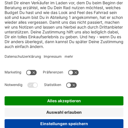
ZAHLUNGSARTEN / RATENKAUF
FÜR ARBEITGEBER & ARBEITNEHMER