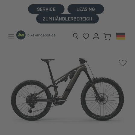
alt springen
SERVICE
LEASING
ZUM HÄNDLERBEREICH
Bildergalerie überspringen