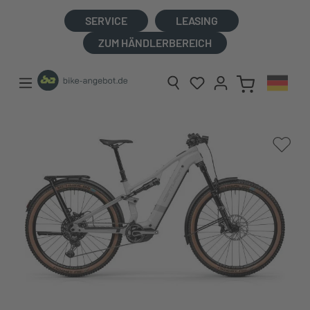
alt springen
SERVICE
LEASING
ZUM HÄNDLERBEREICH
Bildergalerie überspringen