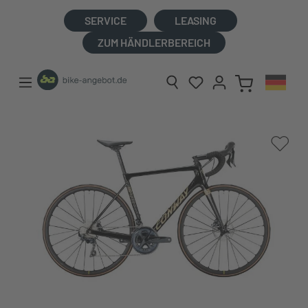
alt springen
SERVICE
LEASING
ZUM HÄNDLERBEREICH
Bildergalerie überspringen