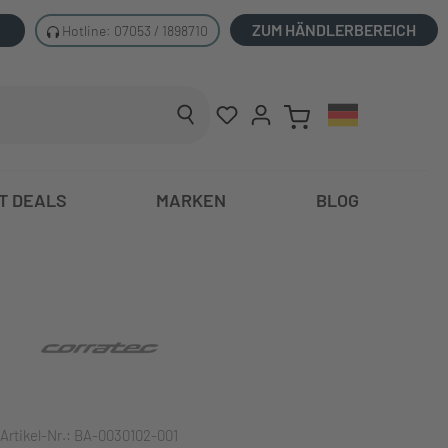
ZUM HÄNDLERBEREICH
Hotline: 07053 / 1898710
T DEALS
MARKEN
BLOG
Artikel-Nr.:
BA-0030102-001