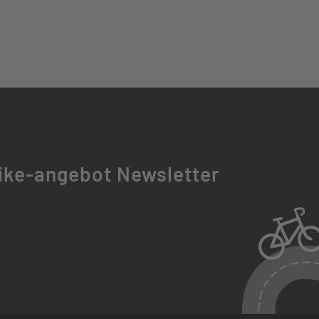
 29"
OY HANLDEBAR
ike-angebot Newsletter
SSIC LEATHER SADDLE