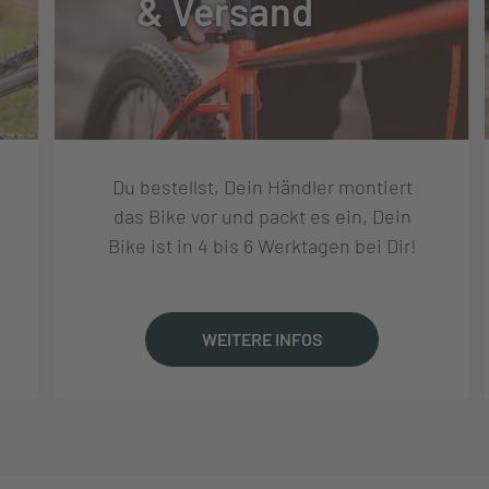
& Versand
 12S
 12S
Du bestellst, Dein Händler montiert
das Bike vor und packt es ein, Dein
Bike ist in 4 bis 6 Werktagen bei Dir!
8T
WEITERE INFOS
GLE 11-50T 12S
ER FORK