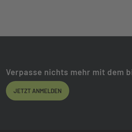
GABELHERSTELLER:
SONSTIGE
FEDERUNG:
STARR
FELGEN:
ZZYZX SPORT HD
LENKER:
ZZYZX SL ALL
Verpasse nichts mehr mit dem b
SATTEL:
CORRATEC CLA
JETZT ANMELDEN