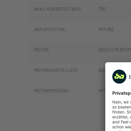
AKKU-KAPAZITÄT (WH):
750
AKKUPOSITION:
INTUBE
MOTOR:
BOSCH PERFOR
MOTORHERSTELLER:
BOSCH
MOTORPOSITION:
MITTELMOTOR
MOTORLEISTUNG (NM):
85
MEHR