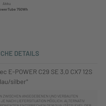
Akku
owerTube 750Wh
CHE DETAILS
tec E-POWER C29 SE 3.0 CX7 12S
au/silber"
N ZWISCHEN ANGEGEBENEN UND VERBAUTEN
JE NACH LIEFERSITUATION MÖGLICH. ALTERNATIV
PONENTEN ENTSPRECHEN DEM QUALITÄTSLEVEL DER