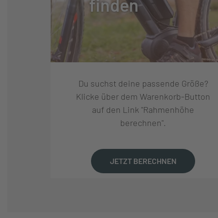
finden
SCHALTUNG:
SRAM SX EAGLE
SCHALTHEBEL:
SRAM SX EAGLE
Du suchst deine passende Größe?
GANGANZAHL:
12
Klicke über dem Warenkorb-Button
auf den Link "Rahmenhöhe
berechnen".
KURBELSATZ:
SRAM X-SYNC 3
KASSETTE:
SRAM PG1210 EA
JETZT BERECHNEN
GABEL:
CORRATEC C29