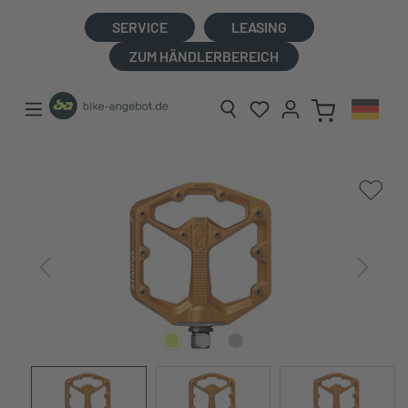
alt springen
SERVICE
LEASING
ZUM HÄNDLERBEREICH
Bildergalerie überspringen