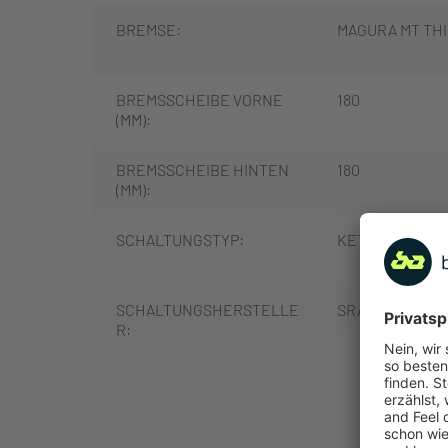
BREMSE:
MAGURA MT THIR
BREMSSCHEIBE VORNE
180
(MM):
BREMSSCHEIBE HINTEN
180
(MM):
SCHALTUNGSTYP:
KETTENSCHAL
SCHALTUNGSHERSTELLE
SRAM
R:
SCHALTUNG:
SRAM GX EAGLE
MEHR