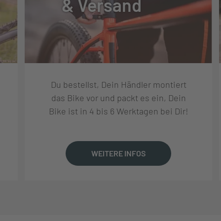
& Versand
T
Du bestellst, Dein Händler montiert
XE SELECT+, 190X42.5MM; FRONT: 26X8MM, REAR:
das Bike vor und packt es ein, Dein
Bike ist in 4 bis 6 Werktagen bei Dir!
7, 28/28 SPOKES, 15X110MM/12X148MM, TUBELESS
WEITERE INFOS
STER, EXO, TUBELESS READY, 2.35
ION 318.20, 760MM