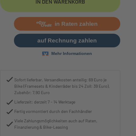
IN DEN WARENKORB
Bremse
Magura MT Thirty, 2-Piston, Hydr. 
Sofort lieferbar, Versandkosten anteilig: 69 Euro je
Bike (Framesets & Kinderräder bis 24 Zoll: 39 Euro),
Zubehör: 7,90 Euro
Lieferzeit: derzeit 7 - 14 Werktage
Fertig vormontiert durch den Fachhändler
Viele Zahlungsmöglichkeiten auch auf Raten,
Finanzierung & Bike-Leasing