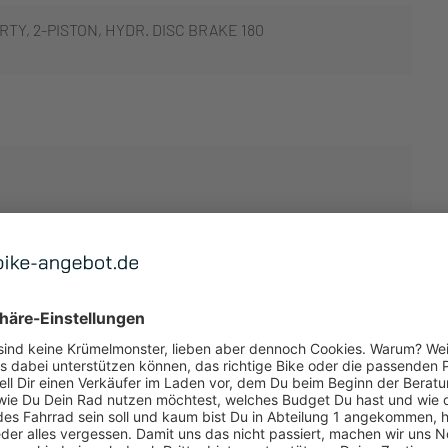
TY, 2-PISTON, HYDR. DISC BRAKE 180
TUNG
™, 12-SPEED
 ANZEIGEN