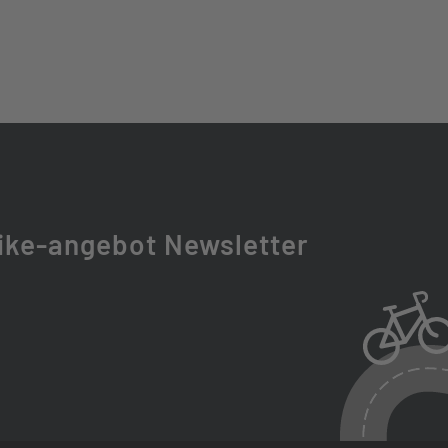
ION SL 318.4, 31.8MM
D, TOP 1 1/8", BOTTOM 1 1/2", FIBER INSERTS FOR 0.6°
TMENT
NUANCE
ike-angebot Newsletter
 POST, HANDLEBAR LEVER, INTERNAL CABLE
MM
CK, 34.9MM