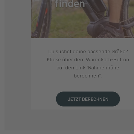
finden
FEDERWEG (MM):
120
FEDERUNG:
LUFTGEFEDER
Du suchst deine passende Größe?
DÄMPFER:
ROCKSHOX DELU
Klicke über dem Warenkorb-Button
30X8MM
auf den Link "Rahmenhöhe
berechnen".
LAUFRADSATZ:
FULCRUM RED 7
READY
REIFEN:
MAXXIS FOREKA
JETZT BERECHNEN
LENKER:
NEWMEN EVOLUT