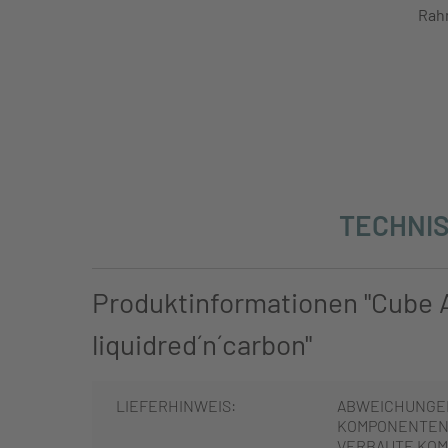
Rah
TECHNIS
Produktinformationen "Cube 
liquidred´n´carbon"
LIEFERHINWEIS:
ABWEICHUNGE
KOMPONENTEN 
VERBAUTE KOM