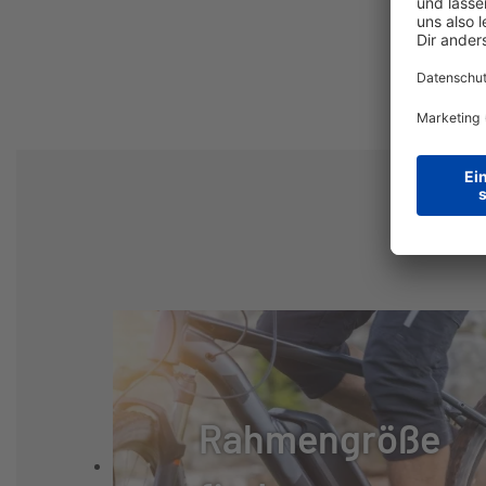
SCHALTHEBEL:
SRAM GX EAGL
GANGANZAHL:
12
KURBELSATZ:
SRAM GX EAGLE
KASSETTE:
SRAM XG-1275 E
KETTE:
SRAM SX EAGL
GABEL:
ROCKSHOX RECO
Rahmengröße
GABELHERSTELLER:
ROCKSHOX