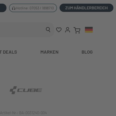
ZUM HÄNDLERBEREICH
Hotline: 07053 / 1898710
T DEALS
MARKEN
BLOG
Artikel-Nr.:
BA-0031240-004