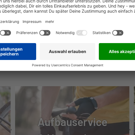
E™ TRIGGER
™ BOOST DUB, 30T
NÜTZLICHE INFOS
AGLE™, 10-52T
E™
N GOLD RL AIR, TAPERED, 15X110MM, 120MM
Aufbauservice