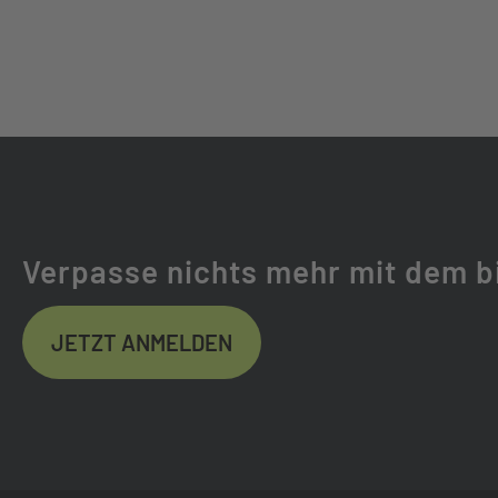
VORBAU:
NEWMEN EVOLUT
STEUERSATZ:
ACROS INTEGRATE
ANGLE ADJUS
GRIFFE:
SDG THRICE
SATTEL:
NATURAL FIT 
Verpasse nichts mehr mit dem b
SATTELSTÜTZE:
CUBE DROPPER
JETZT ANMELDEN
ROUTING, 30.9
SATTELKLEMMUNG:
CUBE SCREWLO
GEWICHT CA. (KG):
12.5