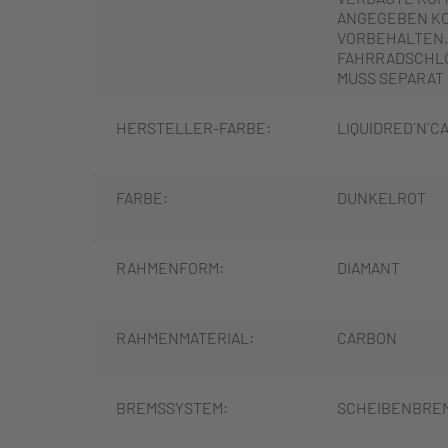
ANGEGEBEN K
VORBEHALTEN.
FAHRRADSCHLO
MUSS SEPARAT
HERSTELLER-FARBE:
LIQUIDRED´N´C
FARBE:
DUNKELROT
RAHMENFORM:
DIAMANT
RAHMENMATERIAL:
CARBON
BREMSSYSTEM:
SCHEIBENBRE