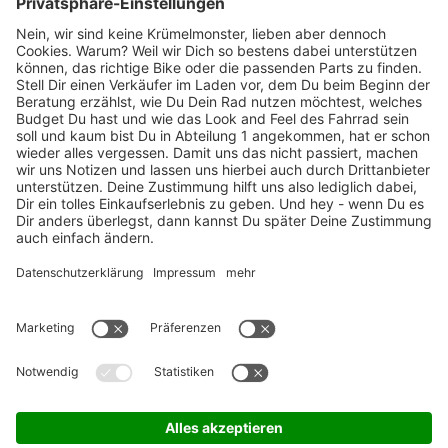
Marken-Highlights
TOP-Marken
ZAHLUNGSARTEN / RATENKAUF
FÜR ARBEITGEBER & ARBEITNEHMER