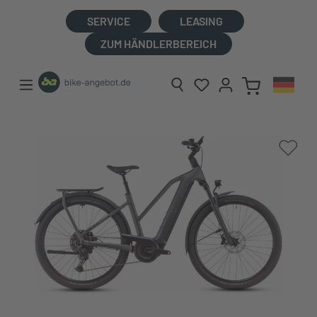
alt springen
SERVICE
LEASING
ZUM HÄNDLERBEREICH
Bildergalerie überspringen