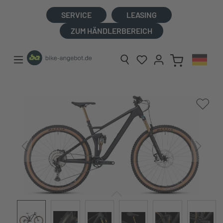
alt springen
SERVICE
LEASING
ZUM HÄNDLERBEREICH
Bildergalerie überspringen