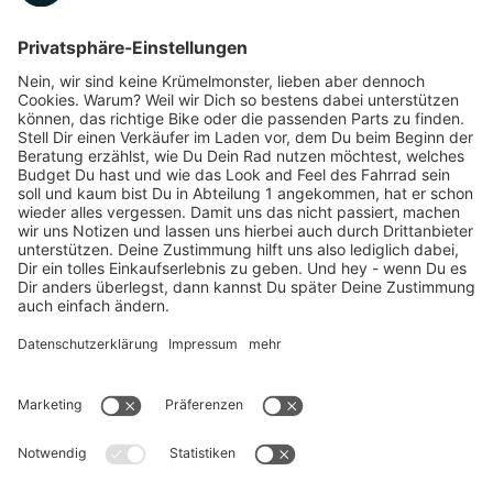
Marken-Highlights
TOP-Marken
ZAHLUNGSARTEN / RATENKAUF
FÜR ARBEITGEBER & ARBEITNEHMER