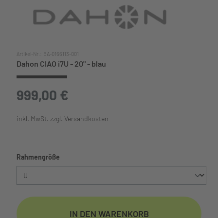
Artikel-Nr.:
BA-0166113-001
Dahon CIAO i7U - 20" - blau
999,00 €
inkl. MwSt. zzgl. Versandkosten
auswählen
Rahmengröße
IN DEN WARENKORB