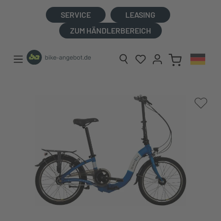
alt springen
SERVICE
LEASING
ZUM HÄNDLERBEREICH
Bildergalerie überspringen