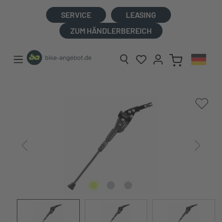
alt springen
SERVICE
LEASING
ZUM HÄNDLERBEREICH
Bildergalerie überspringen