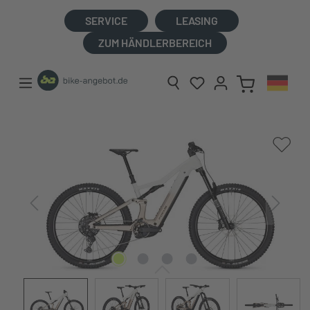
alt springen
SERVICE
LEASING
ZUM HÄNDLERBEREICH
Bildergalerie überspringen