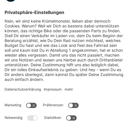
Marken-Highlights
TOP-Marken
ZAHLUNGSARTEN / RATENKAUF
FÜR ARBEITGEBER & ARBEITNEHMER