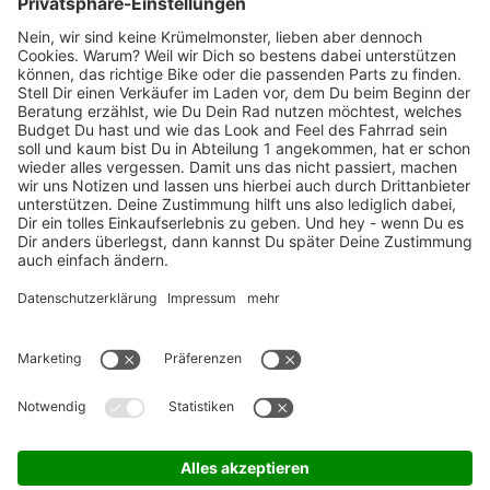
Marken-Highlights
TOP-Marken
ZAHLUNGSARTEN / RATENKAUF
FÜR ARBEITGEBER & ARBEITNEHMER