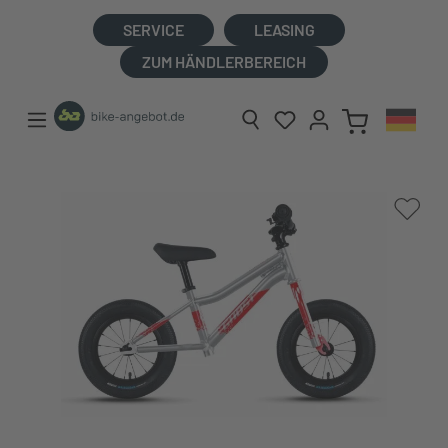
alt springen
SERVICE
LEASING
ZUM HÄNDLERBEREICH
Bildergalerie überspringen