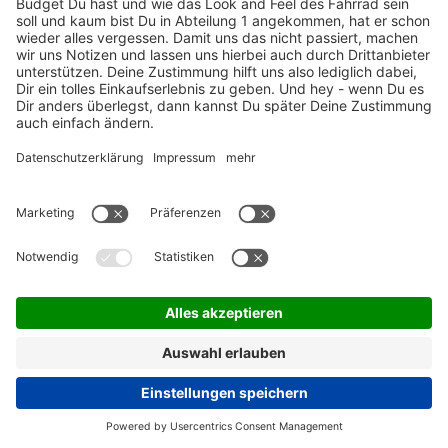
ZAHLUNGSARTEN / RATENKAUF
FÜR ARBEITGEBER & ARBEITNEHMER