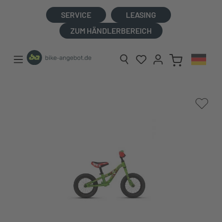
alt springen
SERVICE
LEASING
ZUM HÄNDLERBEREICH
Bildergalerie überspringen