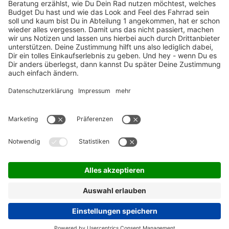
ZAHLUNGSARTEN / RATENKAUF
FÜR ARBEITGEBER & ARBEITNEHMER