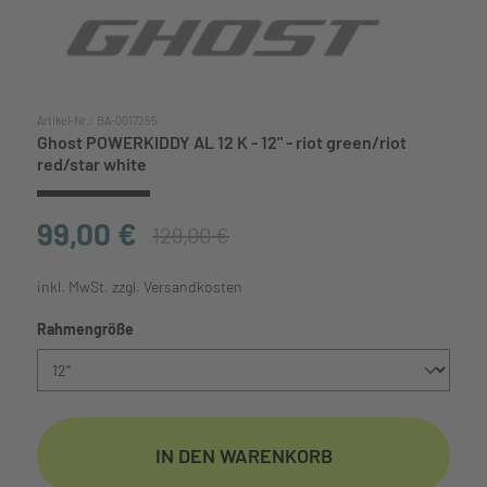
Artikel-Nr.:
BA-0017255
Ghost POWERKIDDY AL 12 K - 12" - riot green/riot
red/star white
99,00 €
129,00 €
inkl. MwSt. zzgl. Versandkosten
Rahmengröße
IN DEN WARENKORB