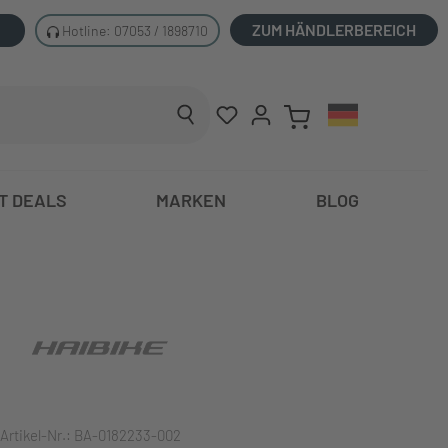
ZUM HÄNDLERBEREICH
Hotline: 07053 / 1898710
T DEALS
MARKEN
BLOG
Artikel-Nr.:
BA-0182233-002