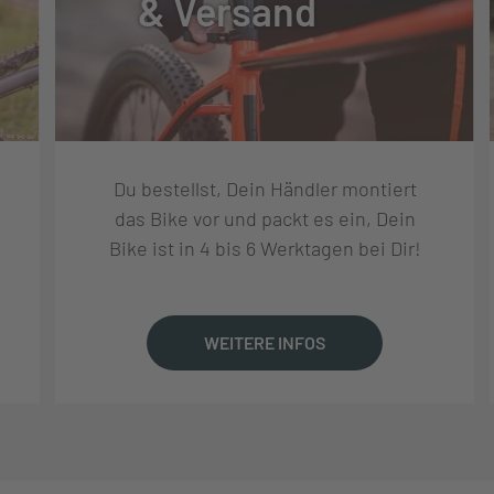
& Versand
TUNG
Du bestellst, Dein Händler montiert
 RD-M6100-SGS 12S, SHADOW+, 12-GANG
das Bike vor und packt es ein, Dein
Bike ist in 4 bis 6 Werktagen bei Dir!
 SL-M6100-R, RAPIDFIRE+, TRIGGER SHIFTER
WEITERE INFOS
R BOSCH BDU38, 36T