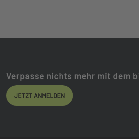
KASSETTE:
SHIMANO DEORE 
KETTE:
SHIMANO DEORE
GABEL:
SR SUNTOUR ZE
GABELHERSTELLER:
SR SUNTOUR
Verpasse nichts mehr mit dem b
FEDERWEG (MM):
160
JETZT ANMELDEN
FEDERUNG:
LUFTGEFEDER
DÄMPFER:
SR SUNTOUR ED