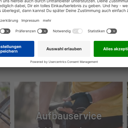
200
SE, HYDRAULISCH
LTH A-MAJIG
NÜTZLICHE INFOS
ALTH-BL
Aufbauservice