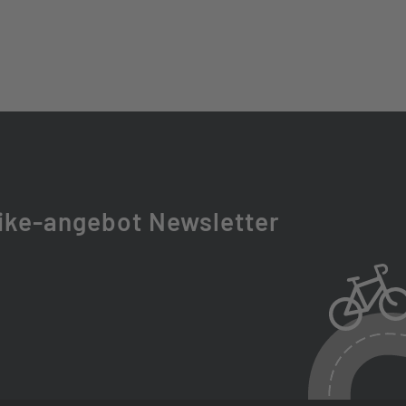
CS-M6100-12, MICRO SPLINE, 10-51T
 CN-M6100 12S
RON36X-BOOST EQ 2CR DS
ike-angebot Newsletter
T
GE-X R 205X65MM, TRUNNION