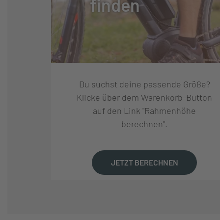
finden
SCHALTUNGSTYP:
KETTENSCHAL
SCHALTUNGSHERSTELLE
SHIMANO
R:
Du suchst deine passende Größe?
SCHALTUNG:
SHIMANO DEORE
Klicke über dem Warenkorb-Button
auf den Link "Rahmenhöhe
berechnen".
SCHALTHEBEL:
SHIMANO DEORE
GANGANZAHL:
12
JETZT BERECHNEN
KURBELSATZ:
XLC CR-E15 FO