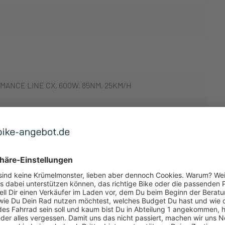
ANCE LINE CX, 600W, 85NM, 25KM/H
 ANZEIGEN