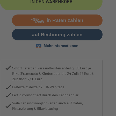
IN DEN WARENKORB
Motor
Bosch Performance Line CX, 600W
Sofort lieferbar, Versandkosten anteilig: 69 Euro je
Bike (Framesets & Kinderräder bis 24 Zoll: 39 Euro),
Zubehör: 7,90 Euro
Lieferzeit: derzeit 7 - 14 Werktage
Fertig vormontiert durch den Fachhändler
Viele Zahlungsmöglichkeiten auch auf Raten,
Finanzierung & Bike-Leasing