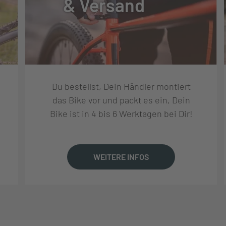
& Versand
TUNG
Du bestellst, Dein Händler montiert
das Bike vor und packt es ein, Dein
Bike ist in 4 bis 6 Werktagen bei Dir!
RD-U6000 11S, SHADOW+, 11-GANG
WEITERE INFOS
SL-U6000, RAPIDFIRE+, RAPIDFIRE