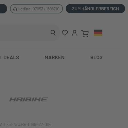
ZUM HÄNDLERBEREICH
Hotline: 07053 / 1898710
T DEALS
MARKEN
BLOG
Artikel-Nr.:
BA-0168627-004