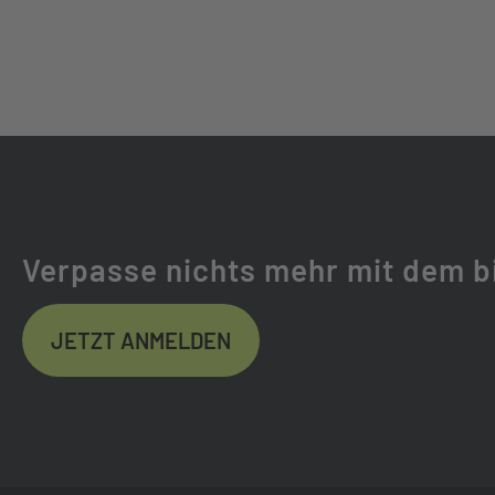
KURBELSATZ:
SAMOX DIRECT 
KASSETTE:
SHIMANO CUES C
KETTE:
SHIMANO CN-LG
GABEL:
SR SUNTOUR SF
Verpasse nichts mehr mit dem b
GABELHERSTELLER:
SR SUNTOUR
JETZT ANMELDEN
FEDERWEG (MM):
140
FEDERUNG:
LUFTGEFEDER