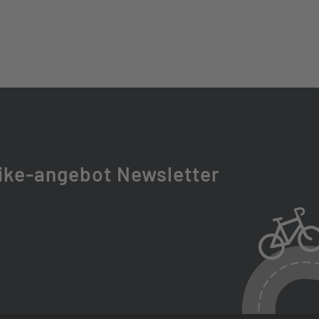
MOUNT CHAINRING 38T
S-LG400-11, HG, 11-50 ZÄHNE
500 9-11S, LINKGLIDE
25-ZERON36X-BOOST 140 MM
ike-angebot Newsletter
T