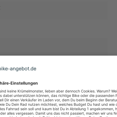
E
 250W, 75NM, 25KM/H
 ANZEIGEN