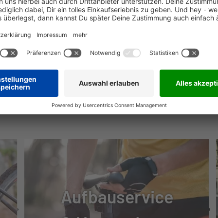
PLAY
MSE
NÜTZLICHE INFOS
HD-M807, 203 MM, ALUMINIUM
-BL
Aufbauservice