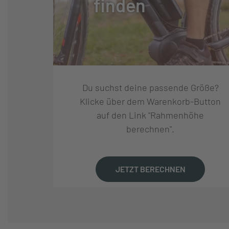
finden
RÜCKTRITT/FREILAUF:
FREILAUF
SCHALTUNGSTYP:
KETTENSCHAL
Du suchst deine passende Größe?
SCHALTUNGSHERSTELLE
SHIMANO
Klicke über dem Warenkorb-Button
R:
auf den Link "Rahmenhöhe
berechnen".
SCHALTUNG:
SHIMANO CUES 
SCHALTHEBEL:
SHIMANO CUES 
JETZT BERECHNEN
GANGANZAHL:
11