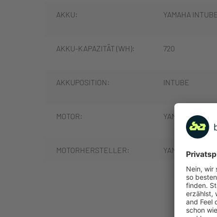
AKKU:
YAMAHA INTUB
AKKU-KAPAZITÄT (WH):
720
AKKUPOSITION:
INTUBE
MOTOR:
YAMAHA PW-S2,
MOTORHERSTELLER:
YAMAHA
MOTORPOSITION:
MITTELMOTOR
MEHR