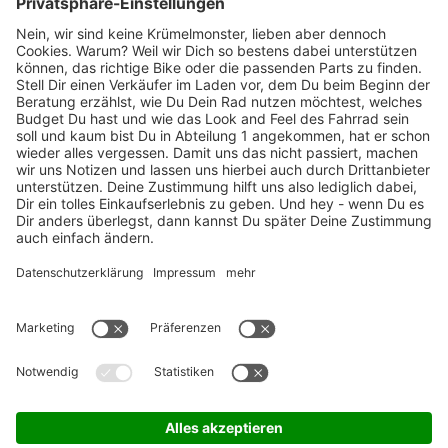
Marken-Highlights
TOP-Marken
ZAHLUNGSARTEN / RATENKAUF
FÜR ARBEITGEBER & ARBEITNEHMER