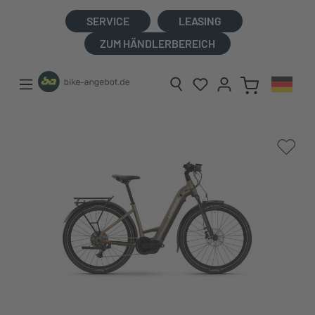
alt springen
SERVICE
LEASING
ZUM HÄNDLERBEREICH
Bildergalerie überspringen