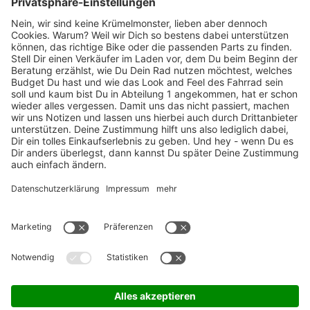
Marken-Highlights
TOP-Marken
ZAHLUNGSARTEN / RATENKAUF
FÜR ARBEITGEBER & ARBEITNEHMER