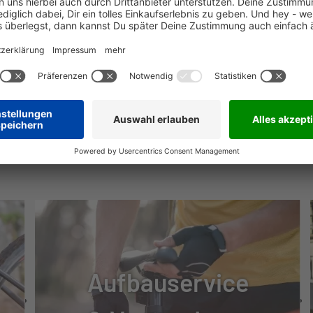
0 + LED REMOTE
SE, HYDRAULISCH
35
NÜTZLICHE INFOS
35-BL
Aufbauservice