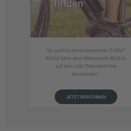
finden
SCHALTUNGSTYP:
KETTENSCHAL
SCHALTUNGSHERSTELLE
SHIMANO
R:
Du suchst deine passende Größe?
SCHALTUNG:
SHIMANO CUES 
Klicke über dem Warenkorb-Button
auf den Link "Rahmenhöhe
berechnen".
SCHALTHEBEL:
SHIMANO CUES 
GANGANZAHL:
10
JETZT BERECHNEN
KURBELSATZ:
XLC CR-E15 FOR