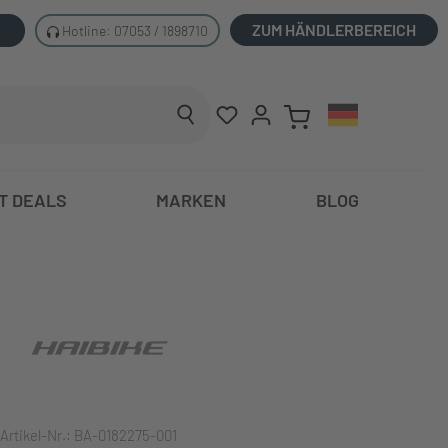
ZUM HÄNDLERBEREICH
Hotline: 07053 / 1898710
T DEALS
MARKEN
BLOG
Artikel-Nr.:
BA-0182275-001