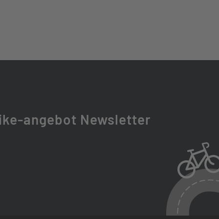
S-LG300-10, HG, 11-48T
TH EPT COATING 9-11S
F26-MOBIE34-DS-BOOST
ike-angebot Newsletter
T
ORAK W/ REFLECTIVE STRIPES, 60-584