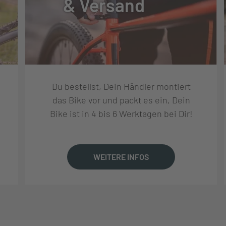
& Versand
TUNG
Du bestellst, Dein Händler montiert
RD-U6000 10/11S, SHADOW+, 10-GANG
das Bike vor und packt es ein, Dein
Bike ist in 4 bis 6 Werktagen bei Dir!
SL-U6000-10R, RAPIDFIRE+, TRIGGER SHIFTER
WEITERE INFOS
 BOSCH BDU38 + BASHRING CR-X10, 38T