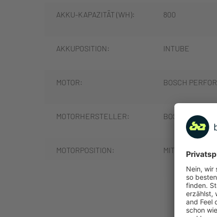
AKKU-KAPAZITÄT (WH):
800
AKKUPOSITION:
INTUBE
MOTOR:
BOSCH PERFORM
MOTORHERSTELLER:
BOSCH
MOTORPOSITION:
MITTELMOTOR
MOTORLEISTUNG (NM):
85
MEHR