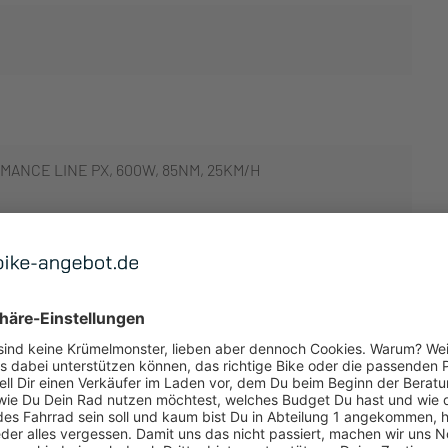
ANCE LINE PX, 600W, 85NM, 25KM/H
 ANZEIGEN