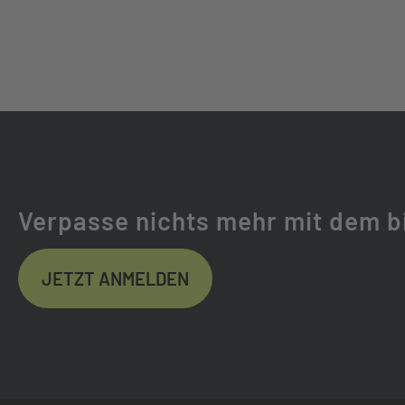
KASSETTE:
SHIMANO CUES C
KETTE:
KMC EGLIDE WI
GABEL:
SR SUNTOUR S
GABELHERSTELLER:
SR SUNTOUR
Verpasse nichts mehr mit dem b
FEDERWEG (MM):
100
JETZT ANMELDEN
FEDERUNG:
LUFTGEFEDER
REIFEN:
XLC VT-T45 TO