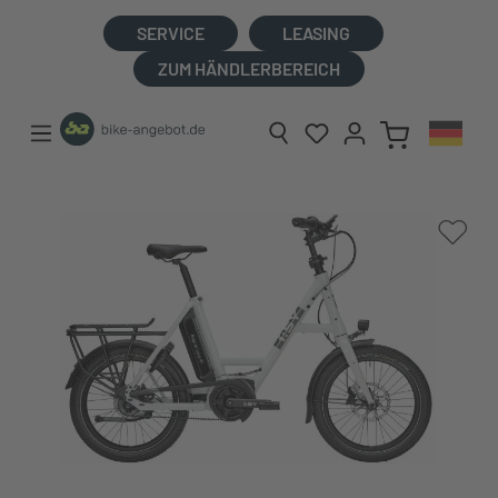
alt springen
SERVICE
LEASING
ZUM HÄNDLERBEREICH
Bildergalerie überspringen