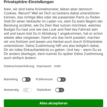
Marken-Highlights
TOP-Marken
ZAHLUNGSARTEN / RATENKAUF
FÜR ARBEITGEBER & ARBEITNEHMER