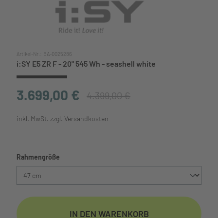
Artikel-Nr.:
BA-0025286
i:SY E5 ZR F - 20" 545 Wh - seashell white
3.699,00 €
4.399,00 €
inkl. MwSt. zzgl. Versandkosten
Rahmengröße
IN DEN WARENKORB