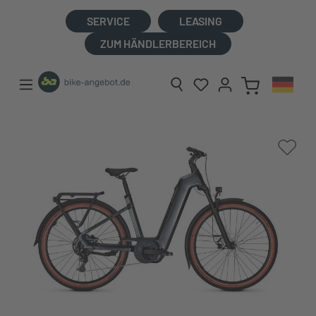
alt springen
SERVICE
LEASING
ZUM HÄNDLERBEREICH
Bildergalerie überspringen