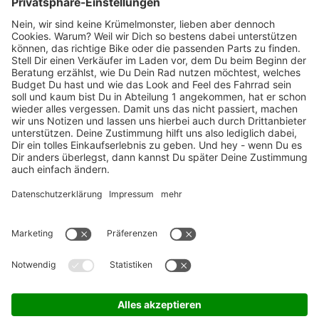
Marken-Highlights
TOP-Marken
ZAHLUNGSARTEN / RATENKAUF
FÜR ARBEITGEBER & ARBEITNEHMER