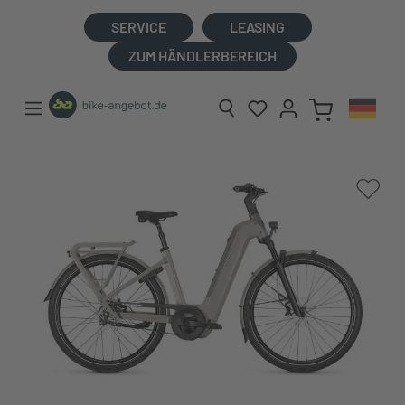
alt springen
SERVICE
LEASING
ZUM HÄNDLERBEREICH
Bildergalerie überspringen