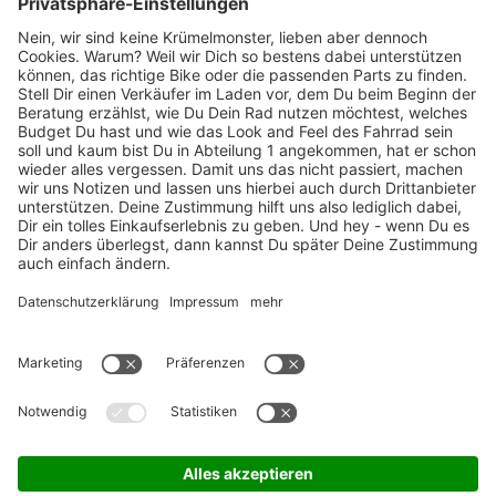
Marken-Highlights
TOP-Marken
ZAHLUNGSARTEN / RATENKAUF
FÜR ARBEITGEBER & ARBEITNEHMER