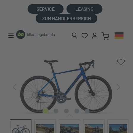
alt springen
SERVICE
LEASING
ZUM HÄNDLERBEREICH
Bildergalerie überspringen