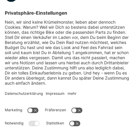
Marken-Highlights
TOP-Marken
ZAHLUNGSARTEN / RATENKAUF
FÜR ARBEITGEBER & ARBEITNEHMER