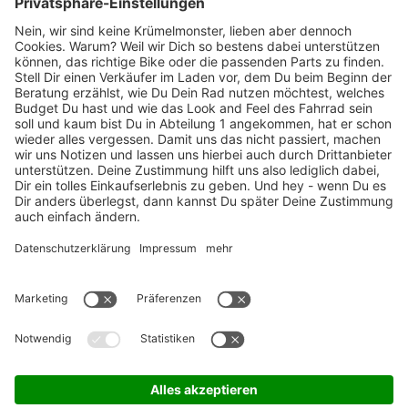
Marken-Highlights
TOP-Marken
ZAHLUNGSARTEN / RATENKAUF
FÜR ARBEITGEBER & ARBEITNEHMER