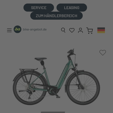
alt springen
SERVICE
LEASING
ZUM HÄNDLERBEREICH
Bildergalerie überspringen