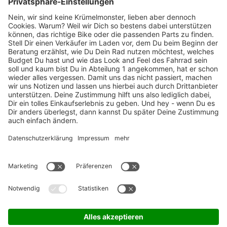
Marken-Highlights
TOP-Marken
ZAHLUNGSARTEN / RATENKAUF
FÜR ARBEITGEBER & ARBEITNEHMER