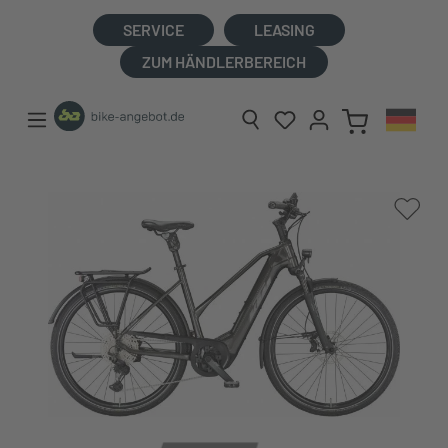
alt springen
SERVICE
LEASING
ZUM HÄNDLERBEREICH
Bildergalerie überspringen