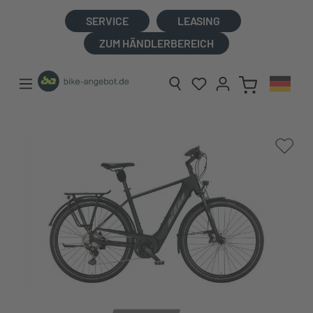
alt springen
SERVICE
LEASING
ZUM HÄNDLERBEREICH
Bildergalerie überspringen