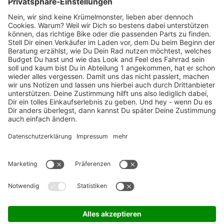
Marken-Highlights
TOP-Marken
ZAHLUNGSARTEN / RATENKAUF
FÜR ARBEITGEBER & ARBEITNEHMER