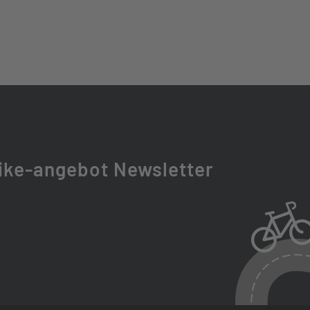
-D COIL LO 63MM
T
ike-angebot Newsletter
RGIZER PLUS PERF. GREENGUARD 50-622
R20 640MM
DJUST. 0-90°