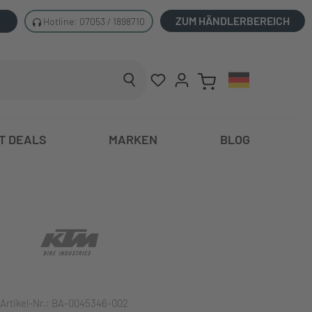
ZUM HÄNDLERBEREICH
Hotline: 07053 / 1898710
T DEALS
MARKEN
BLOG
Artikel-Nr.:
BA-0045346-002