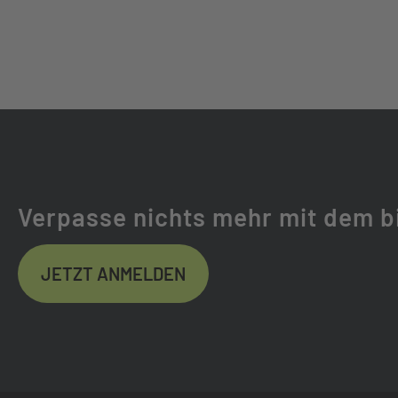
GABEL:
SUNTOUR NCX32
GABELHERSTELLER:
SR SUNTOUR
FEDERWEG (MM):
63
FEDERUNG:
LUFTGEFEDER
Verpasse nichts mehr mit dem b
REIFEN:
SCHWALBE ENE
JETZT ANMELDEN
LENKER:
KTM LINE RIZE
VORBAU:
KTM LINE UP3 A