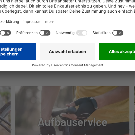
OTE / INTUVIA 100 LCD DISPLAY SMART SYSTEM
MSE
 / MT200 2-PISTON
NÜTZLICHE INFOS
Aufbauservice
TUNG