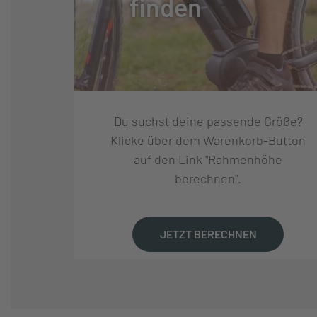
finden
SCHALTUNGSHERSTELLE
SHIMANO
R:
SCHALTUNG:
SHIMANO DEOR
Du suchst deine passende Größe?
SCHALTHEBEL:
SHIMANO DEORE
Klicke über dem Warenkorb-Button
auf den Link "Rahmenhöhe
berechnen".
GANGANZAHL:
10
KURBELSATZ:
KTM E-COMP ISI
JETZT BERECHNEN
KETTE:
KMC E10 EPT E