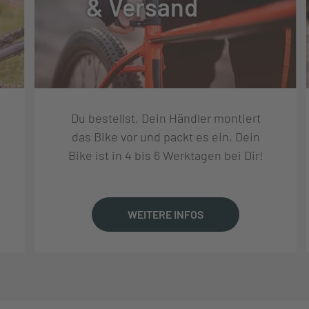
& Versand
E M4120-10 SGS SHADOW
Du bestellst, Dein Händler montiert
 M4100-10 DISPLAY
das Bike vor und packt es ein, Dein
Bike ist in 4 bis 6 Werktagen bei Dir!
WEITERE INFOS
S 170MM Q16
-BIKE