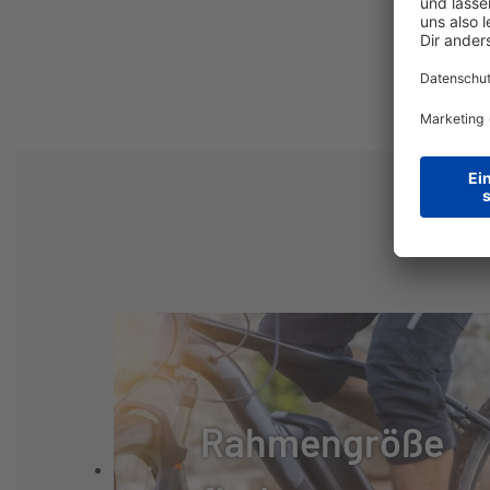
DISPLAY:
BOSCH LED REM
BREMSSYSTEM:
SCHEIBENBRE
BREMSE:
SHIMANO MT200
BREMSSCHEIBE VORNE
160
(MM):
BREMSSCHEIBE HINTEN
180
(MM):
RÜCKTRITT/FREILAUF:
FREILAUF
Rahmengröße
SCHALTUNGSTYP:
KETTENSCHAL