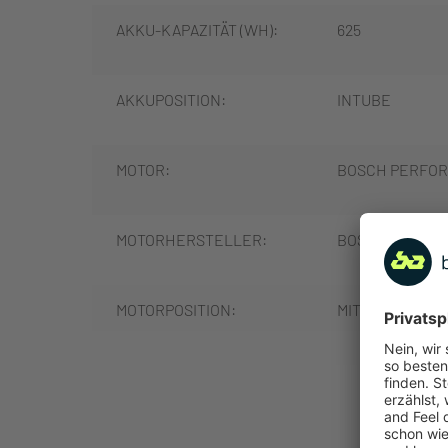
AKKU-KAPAZITÄT (WH):
625
AKKUPOSITION:
INTUBE
MOTOR:
BOSCH PERFOR
MOTORHERSTELLER:
BOSCH
MOTORPOSITION:
MITTELMOTOR
MOTORLEISTUNG (NM):
85
MEHR