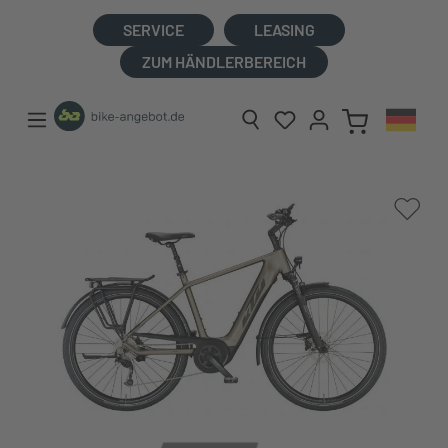
alt springen
SERVICE
LEASING
ZUM HÄNDLERBEREICH
Bildergalerie überspringen