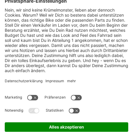
Marken-Highlights
TOP-Marken
ZAHLUNGSARTEN / RATENKAUF
FÜR ARBEITGEBER & ARBEITNEHMER