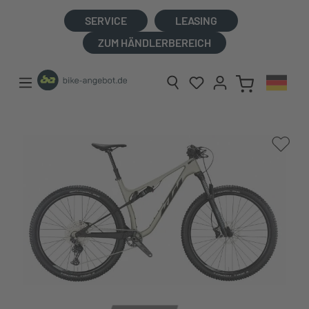
alt springen
SERVICE
LEASING
ZUM HÄNDLERBEREICH
Bildergalerie überspringen