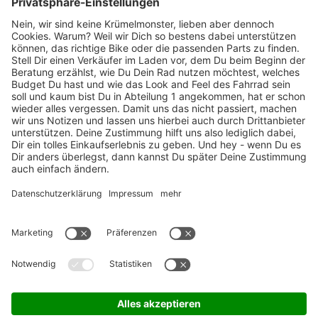
Marken-Highlights
TOP-Marken
ZAHLUNGSARTEN / RATENKAUF
FÜR ARBEITGEBER & ARBEITNEHMER