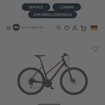
alt springen
SERVICE
LEASING
ZUM HÄNDLERBEREICH
Bildergalerie überspringen