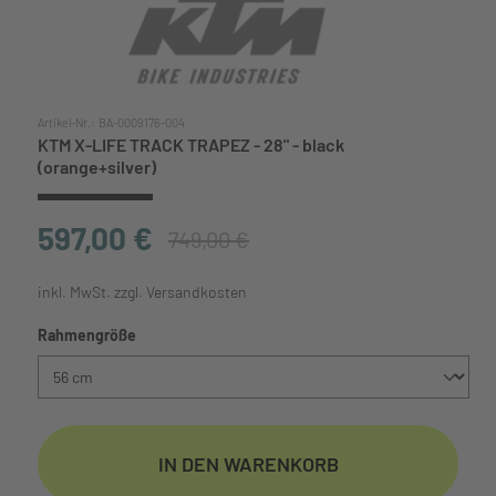
Artikel-Nr.:
BA-0009176-004
KTM X-LIFE TRACK TRAPEZ - 28" - black
(orange+silver)
597,00 €
749,00 €
inkl. MwSt. zzgl. Versandkosten
auswählen
Rahmengröße
IN DEN WARENKORB