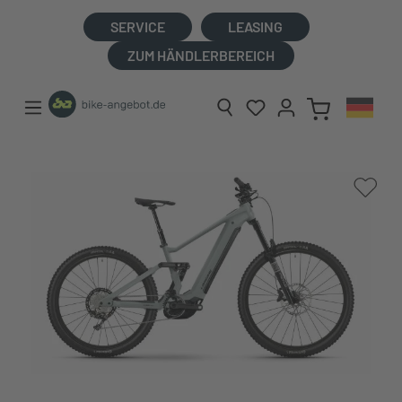
alt springen
SERVICE
LEASING
ZUM HÄNDLERBEREICH
Bildergalerie überspringen