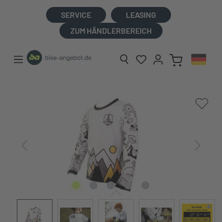
alt springen
SERVICE
LEASING
ZUM HÄNDLERBEREICH
Bildergalerie überspringen