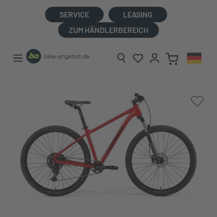
alt springen
SERVICE
LEASING
ZUM HÄNDLERBEREICH
Bildergalerie überspringen