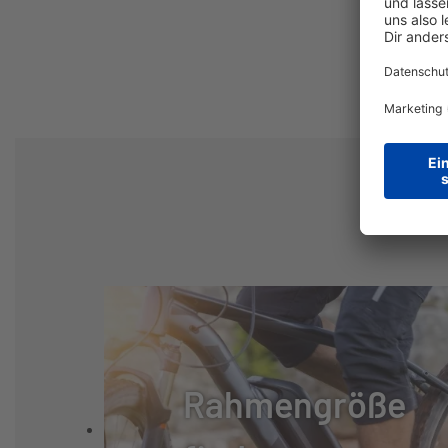
SCHALTUNG:
SHIMANO CUES
SCHALTHEBEL:
SHIMANO CUES
GANGANZAHL:
12
KURBELSATZ:
MERIDA EXPERT 
KASSETTE:
SHIMANO LG400,
KETTE:
KMC XGLIDE
Rahmengröße
GABEL:
SR SUNTOUR RA