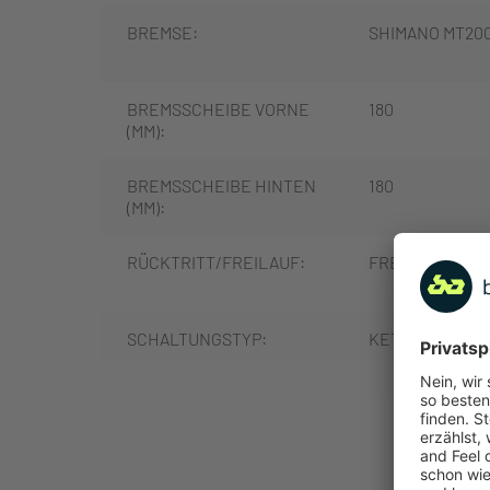
BREMSE:
SHIMANO MT20
BREMSSCHEIBE VORNE
180
(MM):
BREMSSCHEIBE HINTEN
180
(MM):
RÜCKTRITT/FREILAUF:
FREILAUF
SCHALTUNGSTYP:
KETTENSCHAL
SCHALTUNGSHERSTELLE
SHIMANO
MEHR
R: