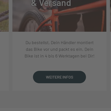
& Versand
Du bestellst, Dein Händler montiert
T
das Bike vor und packt es ein, Dein
Bike ist in 4 bis 6 Werktagen bei Dir!
29X2.4
WEITERE INFOS
 II
0-B