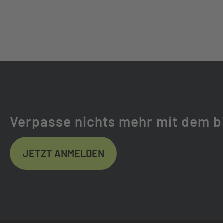
NABEN HINTEN:
SHIMANO TC50
SPEICHEN:
BLACK STAINL
LENKER:
MERIDA EXPER
VORBAU:
MERIDA TEAM CC
Verpasse nichts mehr mit dem b
STEUERSATZ:
ACROS ICR ME
JETZT ANMELDEN
GRIFFE:
MERIDA COMP 
SATTEL:
MERIDA COMP S