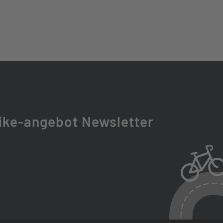
0-HM-B
ESS
T CC
 III
ike-angebot Newsletter
RIDA EXTERNAL NECK
EC
L