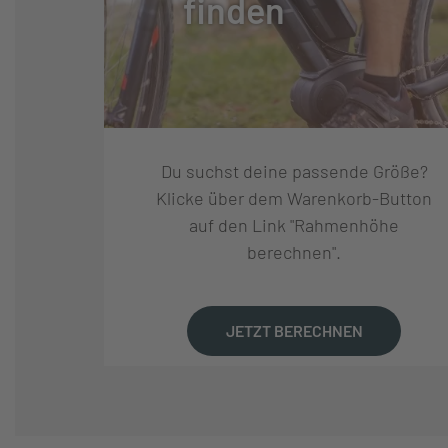
finden
GABELHERSTELLER:
SR SUNTOUR
FEDERWEG (MM):
120
Du suchst deine passende Größe?
FEDERUNG:
LUFTGEFEDER
Klicke über dem Warenkorb-Button
auf den Link "Rahmenhöhe
berechnen".
REIFEN:
MAXXIS REKON 
FELGEN:
MERIDA COMP CC
JETZT BERECHNEN
NABEN VORNE:
SHIMANO TC50