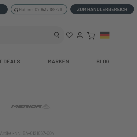
ZUM HÄNDLERBEREICH
Hotline: 07053 / 1898710
T DEALS
MARKEN
BLOG
Artikel-Nr.:
BA-0121067-004