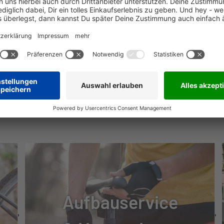
 U6000
 U6000
NÜTZLICHE INFOS
TR II
 11-50T
Aufbauservice
IDON 34 2CR