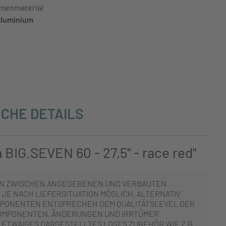
menmaterial
luminium
CHE DETAILS
BIG.SEVEN 60 - 27,5" - race red"
N ZWISCHEN ANGEGEBENEN UND VERBAUTEN
JE NACH LIEFERSITUATION MÖGLICH. ALTERNATIV
PONENTEN ENTSPRECHEN DEM QUALITÄTSLEVEL DER
OMPONENTEN. ÄNDERUNGEN UND IRRTÜMER
 ETWAIGES DARGESTELLTES LOSES ZUBEHÖR WIE Z.B.