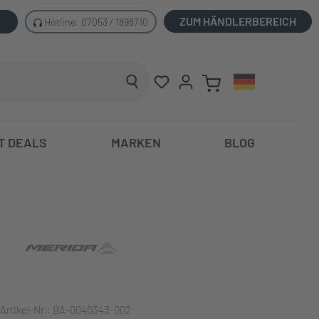
ZUM HÄNDLERBEREICH
Hotline: 07053 / 1898710
T DEALS
MARKEN
BLOG
Artikel-Nr.:
BA-0040343-002