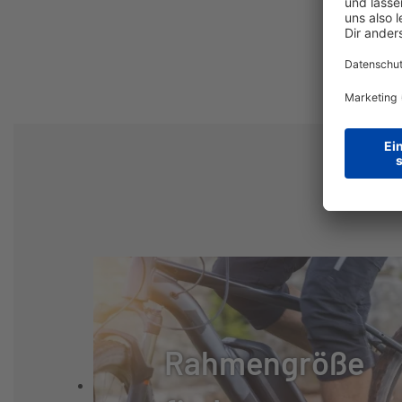
SCHALTHEBEL:
SHIMANO CUES
GANGANZAHL:
18
KURBELSATZ:
SHIMANO CUES 
UMWERFER:
SHIMANO CUES
KASSETTE:
SHIMANO CS-LG3
KETTE:
SUNRACE CN11
Rahmengröße