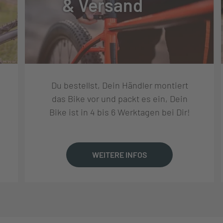
& Versand
DY TK
Du bestellst, Dein Händler montiert
das Bike vor und packt es ein, Dein
RT
Bike ist in 4 bis 6 Werktagen bei Dir!
7.5X2.2", WIRE
WEITERE INFOS
MM INNER WIDTH, ALUMINIUM
, 100X9 MM, 32 SPOKE HOLES, CENTERLOCK