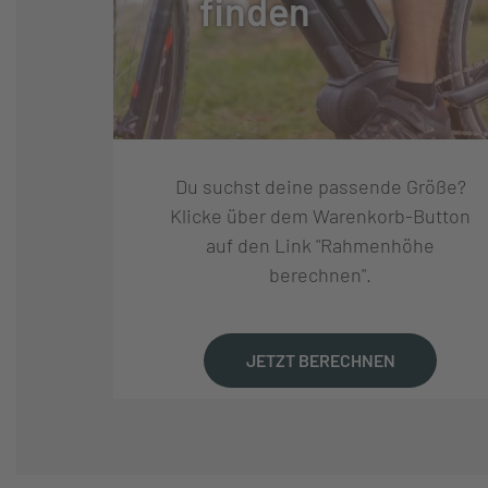
finden
GABEL:
ROCK SHOX JU
GABELHERSTELLER:
ROCKSHOX
FEDERWEG (MM):
100
Du suchst deine passende Größe?
Klicke über dem Warenkorb-Button
FEDERUNG:
STAHLGEFEDE
auf den Link "Rahmenhöhe
berechnen".
REIFEN:
MERIDA K1080, 2
JETZT BERECHNEN
FELGEN:
MERIDA CC, 17 
NABEN VORNE:
SHIMANO TX505