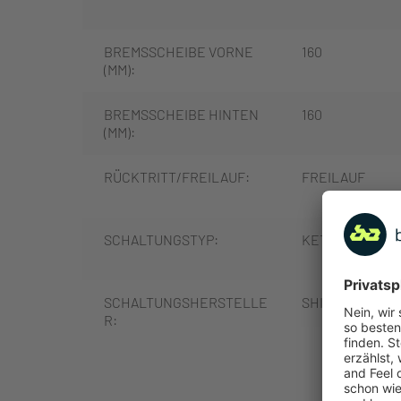
BREMSSCHEIBE VORNE
160
(MM):
BREMSSCHEIBE HINTEN
160
(MM):
RÜCKTRITT/FREILAUF:
FREILAUF
SCHALTUNGSTYP:
KETTENSCHAL
SCHALTUNGSHERSTELLE
SHIMANO
R:
MEHR
SCHALTUNG:
SHIMANO CUES 