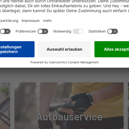
 U4000
U4000-2
NÜTZLICHE INFOS
 U4000
00, 11-36 T
A
Aufbauservice